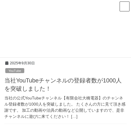
コ
ナ
ン
ビ
テ
ゲ
ン
ー
YouTube
ツ
シ
へ
ョ
ス
ン
HOME
未分類
ホームページ
YouTube
キ
に
ッ
移
プ
動
2025年9月30日
YouTube
当社YouTubeチャンネルの登録者数が1000人
を突破しました！
当社の公式YouTubeチャンネル【有限会社大橋電器】のチャンネ
ル登録者数が1000人を突破しました。 たくさんの方に見て頂き感
謝です。 加工の動画や治具の動画など公開していますので、是非
チャンネルに遊びに来てください！ […]